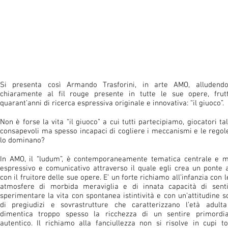
Si presenta così Armando Trasforini, in arte AMO, alludend
chiaramente al fil rouge presente in tutte le sue opere, frut
quarant’anni di ricerca espressiva originale e innovativa: “il giuoco”.
Non è forse la vita “il giuoco” a cui tutti partecipiamo, giocatori ta
consapevoli ma spesso incapaci di cogliere i meccanismi e le regol
lo dominano?
In AMO, il “ludum”, è contemporaneamente tematica centrale e 
espressivo e comunicativo attraverso il quale egli crea un ponte a
con il fruitore delle sue opere. E’ un forte richiamo all’infanzia con 
atmosfere di morbida meraviglia e di innata capacità di sent
sperimentare la vita con spontanea istintività e con un’attitudine s
di pregiudizi e sovrastrutture che caratterizzano l’età adult
dimentica troppo spesso la ricchezza di un sentire primordi
autentico. Il richiamo alla fanciullezza non si risolve in cupi to