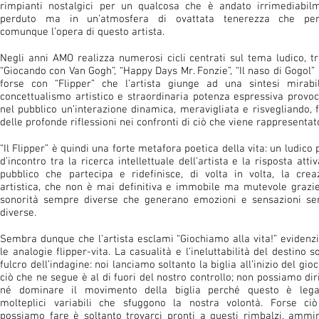
rimpianti nostalgici per un qualcosa che è andato irrimediabil
perduto ma in un’atmosfera di ovattata tenerezza che per
comunque l’opera di questo artista.
Negli anni AMO realizza numerosi cicli centrati sul tema ludico, tr
“Giocando con Van Gogh”, “Happy Days Mr. Fonzie”, “Il naso di Gogol”
forse con “Flipper” che l’artista giunge ad una sintesi mirabi
concettualismo artistico e straordinaria potenza espressiva provo
nel pubblico un’interazione dinamica, meravigliata e risvegliando, f
delle profonde riflessioni nei confronti di ciò che viene rappresentat
“Il Flipper” è quindi una forte metafora poetica della vita: un ludico
d’incontro tra la ricerca intellettuale dell’artista e la risposta atti
pubblico che partecipa e ridefinisce, di volta in volta, la crea
artistica, che non è mai definitiva e immobile ma mutevole grazie
sonorità sempre diverse che generano emozioni e sensazioni s
diverse.
Sembra dunque che l’artista esclami “Giochiamo alla vita!” evidenz
le analogie flipper-vita. La casualità e l’ineluttabilità del destino s
fulcro dell’indagine: noi lanciamo soltanto la biglia all’inizio del gi
ciò che ne segue è al di fuori del nostro controllo; non possiamo dir
né dominare il movimento della biglia perché questo è leg
molteplici variabili che sfuggono la nostra volontà. Forse ci
possiamo fare è soltanto trovarci pronti a questi rimbalzi, ammir